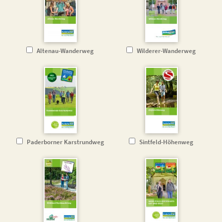
Altenau-Wanderweg
Wilderer-Wanderweg
Paderborner Karstrundweg
Sintfeld-Höhenweg