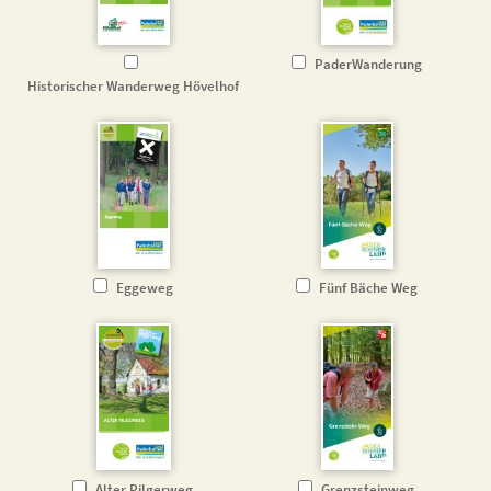
PaderWanderung
Historischer Wanderweg Hövelhof
Eggeweg
Fünf Bäche Weg
Alter Pilgerweg
Grenzsteinweg