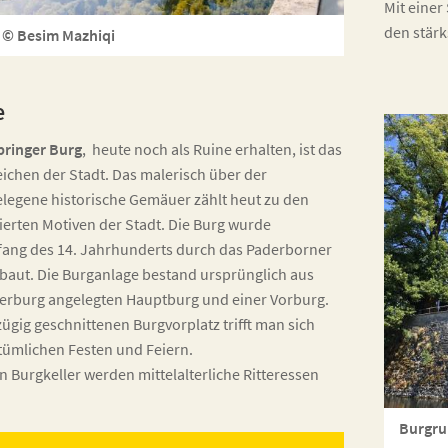
Mit einer
den stärk
 © Besim Mazhiqi
e
pringer Burg
, heute noch als Ruine erhalten, ist das
ichen der Stadt. Das malerisch über der
elegene historische Gemäuer zählt heut zu den
ierten Motiven der Stadt. Die Burg wurde
fang des 14. Jahrhunderts durch das Paderborner
baut. Die Burganlage bestand ursprünglich aus
serburg angelegten Hauptburg und einer Vorburg.
gig geschnittenen Burgvorplatz trifft man sich
stümlichen Festen und Feiern.
n Burgkeller werden mittelalterliche Ritteressen
Burgru