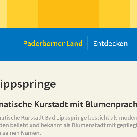
Paderborner Land
Entdecken
ippspringe
matische Kurstadt mit Blumenprach
matische Kurstadt Bad Lippspringe besticht als moder
den beliebt und bekannt als Blumenstadt mit gepfleg
e seinen Namen.