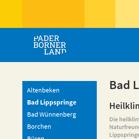
Bad L
Altenbeken
Bad Lippspringe
Heilkli
Bad Wünnenberg
Die heilkli
Borchen
Naturfreun
Lippspring
Büren