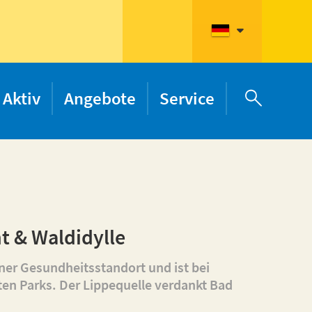
Aktiv
Angebote
Service

t & Waldidylle
ner Gesundheitsstandort und ist bei
ten Parks. Der Lippequelle verdankt Bad