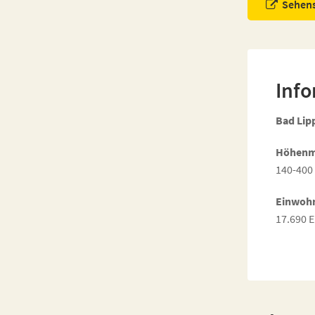
Sehens
Inf
Bad Lip
Höhenm
140-400
Einwoh
17.690 