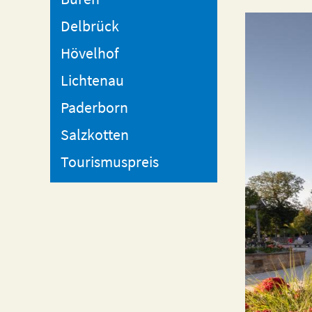
Delbrück
Hövelhof
Lichtenau
Paderborn
Salzkotten
Tourismuspreis