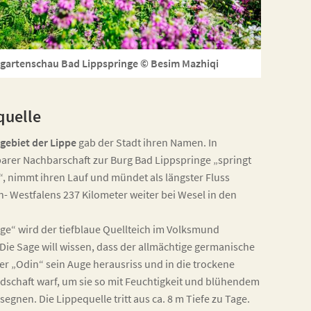
gartenschau Bad Lippspringe © Besim Mazhiqi
quelle
gebiet der Lippe
gab der Stadt ihren Namen. In
arer Nachbarschaft zur Burg Bad Lippspringe „springt
“, nimmt ihren Lauf und mündet als längster Fluss
- Westfalens 237 Kilometer weiter bei Wesel in den
e“ wird der tiefblaue Quellteich im Volksmund
Die Sage will wissen, dass der allmächtige germanische
er „Odin“ sein Auge herausriss und in die trockene
schaft warf, um sie so mit Feuchtigkeit und blühendem
segnen. Die Lippequelle tritt aus ca. 8 m Tiefe zu Tage.