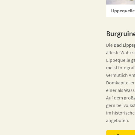
Lippequelle
Burgruin
Die
Bad Lipps
älteste Wahrze
Lippequelle g
meist fotograf
vermutlich An
Domkapitel er
einer als Was
Auf dem großzü
gern bei volk
Im historische
angeboten.