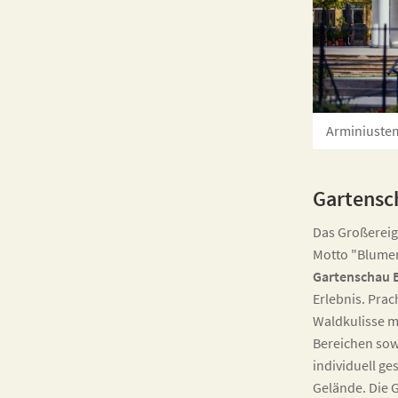
Arminiuste
Gartensc
Das Großereig
Motto "Blumen
Gartenschau 
Erlebnis. Prac
Waldkulisse m
Bereichen sowi
individuell ge
Gelände. Die 