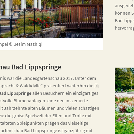
ausgedeh
können Si
Bad Lipps
hervorrag
mpel © Besim Mazhiqi
hau Bad Lippspringe
nis war die Landesgartenschau 2017. Unter dem
pracht & Waldidylle" präsentiert weiterhin die
Bad Lippspringe
allen Besuchern ein einzigartiges
htvolle Blumenanlagen, eine neu inszenierte
it Jahrzehnte alten Bäumen und vielen schattigen
e die große Spielwelt der Elfen und Trolle mit
stalteten Spielpunkten prägen das vielseitige
Gartenschau Bad Lippspringe ist ganzjährig mit