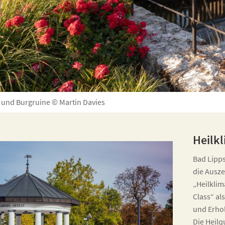
 und Burgruine © Martin Davies
Heilkl
Bad Lipps
die Ausz
„Heilklim
Class“ al
und Erhol
Die Heilq