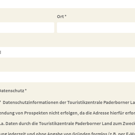
Ort
*
Datenschutz
*
Datenschutzinformationen
der Touristikzentrale Paderborner L
ndung von Prospekten nicht erfolgen, da die Adresse hierfür erforde
.a. Daten durch die Touristikzentrale Paderborner Land zum Zwec
gung jederzeit und ohne Angabe von Gründen formlos (z.B. per E-Ma