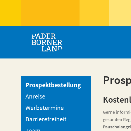
Prosp
Prospektbestellung
Anreise
Kostenl
Werbetermine
Gerne informi
Barrierefreiheit
gesamten Reg
Pauschalange
Team