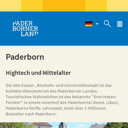

Paderborn
Hightech und Mittelalter
Die alte Kaiser-, Bischofs- und Universitätsstadt ist das
beliebte Oberzentrum des Paderborner Landes.
Touristisches Wahrzeichen ist das bekannte "Drei-Hasen-
Fenster" in einem Innenhof des Paderborner Doms. Libori,
Paderborns fünfte Jahreszeit, lockt über 1 Millionen
Besucher nach Paderborn.