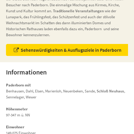
Besucher nach Paderborn. Die einmalige Mischung aus Kirmes, Kirche,
Kunst und Kultur kommt an.
Traditionelle Veranstaltungen
wie der
Lunapark, das Frühlingsfest, das Schützenfest und auch der stilvolle
Weihnachtsmarkt im Schatten des dann illuminierten Domes und
Historischen Rathauses laden ebenfalls dazu ein, Paderborn und seine
Bewohner kennenzulernen.
Sehenswürdigkeiten & Ausflugsziele in Paderborn
Informationen
Paderborn mit
Benhausen, Dahl, Elsen, Marienloh, Neuenbeken, Sande,
Schloß Neuhaus
,
Sennelager, Wewer
Höhenmeter
97-347 m ü. NN
Einwohner
149.075 Einwohner