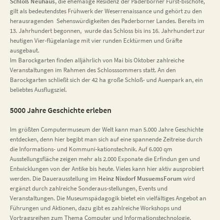
Schloß Neuhaus
, die ehemalige Residenz der Paderborner Fürst-bischöfe,
gilt als bedeutendstes Frühwerk der Weserrenaissance und gehört zu den
herausragenden Sehenswürdigkeiten des Paderborner Landes. Bereits im
13. Jahrhundert begonnen, wurde das Schloss bis ins 16. Jahrhundert zur
heutigen Vier-flügelanlage mit vier runden Ecktürmen und Gräfte
ausgebaut.
Im Barockgarten finden alljährlich von Mai bis Oktober zahlreiche
Veranstaltungen im Rahmen des Schlosssommers statt. An den
Barockgarten schließt sich der 42 ha große Schloß- und Auenpark an, ein
beliebtes Ausflugsziel.
5000 Jahre Geschichte erleben
Im größten Computermuseum der Welt kann man 5.000 Jahre Geschichte
entdecken, denn hier begibt man sich auf eine spannende Zeitreise durch
die Informations- und Kommuni-kationstechnik. Auf 6.000 qm
Ausstellungsfläche zeigen mehr als 2.000 Exponate die Erfindun gen und
Entwicklungen von der Antike bis heute. Vieles kann hier aktiv ausprobiert
werden. Die Dauerausstellung im
Heinz Nixdorf MusuemsForum
wird
ergänzt durch zahlreiche Sonderaus-stellungen, Events und
Veranstaltungen. Die Museumspädagogik bietet ein vielfältiges Angebot an
Führungen und Aktionen, dazu gibt es zahlreiche Workshops und
Vortragsreihen zum Thema Computer und Informationstechnologie.