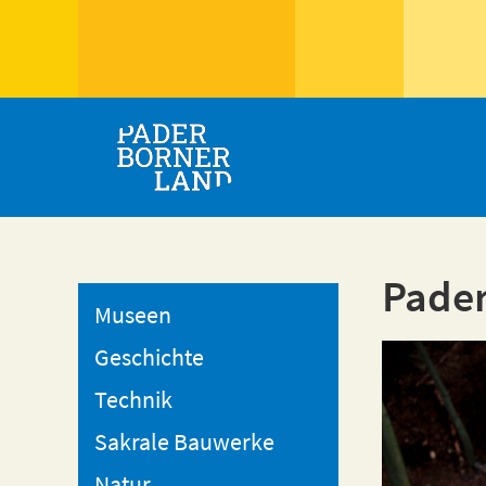
Pader
Museen
Geschichte
Technik
Sakrale Bauwerke
Natur