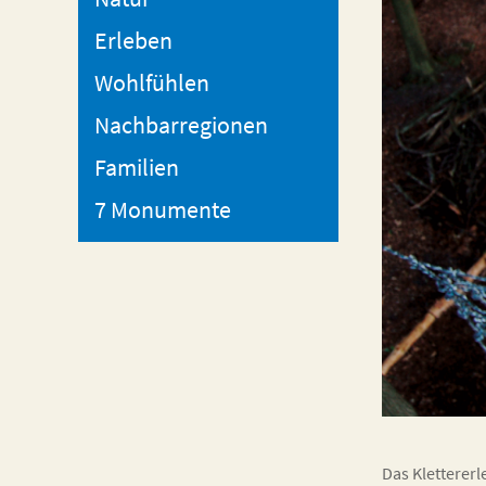
Erleben
Wohlfühlen
Nachbarregionen
Familien
7 Monumente
Das Klettererl