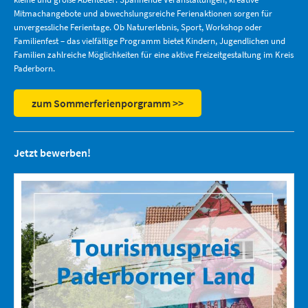
Mitmachangebote und abwechslungsreiche Ferienaktionen sorgen für
unvergessliche Ferientage. Ob Naturerlebnis, Sport, Workshop oder
Familienfest – das vielfältige Programm bietet Kindern, Jugendlichen und
Familien zahlreiche Möglichkeiten für eine aktive Freizeitgestaltung im Kreis
Paderborn.
zum Sommerferienporgramm >>
Jetzt bewerben!