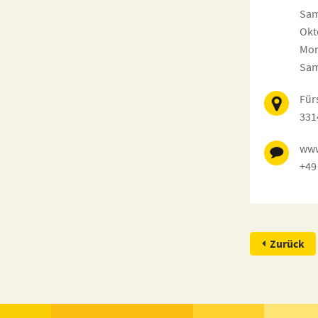
Sam
Okt
Mon
Sam
Für
331
www
+49
Zurück