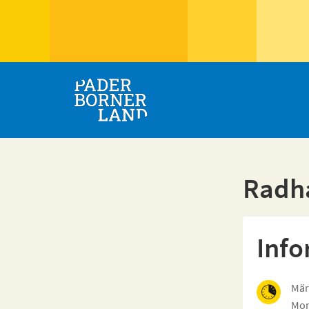
Radh
Info
Mär
Mon