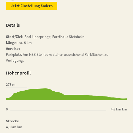
Jetzt Einstellung ändern
Details
Start/Ziel:
Bad Lippspringe, Forsthaus Steinbeke
Länge:
ca. 5 km
Anreise:
Parkplatz: Am NSZ Steinbeke stehen ausreichend Parkflächen zur
Verfügung.
Höhenprofil
278 m
0
4,8 km km
Strecke
4,8 km km