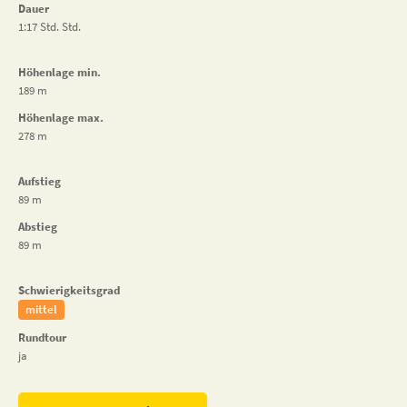
Dauer
1:17 Std. Std.
Höhenlage min.
189 m
Höhenlage max.
278 m
Aufstieg
89 m
Abstieg
89 m
Schwierigkeitsgrad
mittel
Rundtour
ja