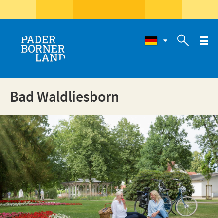

Bad Waldliesborn