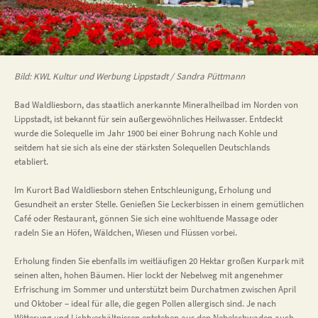
Bild: KWL Kultur und Werbung Lippstadt / Sandra Püttmann
Bad Waldliesborn, das staatlich anerkannte Mineralheilbad im Norden von
Lippstadt, ist bekannt für sein außergewöhnliches Heilwasser. Entdeckt
wurde die Solequelle im Jahr 1900 bei einer Bohrung nach Kohle und
seitdem hat sie sich als eine der stärksten Solequellen Deutschlands
etabliert.
Im Kurort Bad Waldliesborn stehen Entschleunigung, Erholung und
Gesundheit an erster Stelle. Genießen Sie Leckerbissen in einem gemütlichen
Café oder Restaurant, gönnen Sie sich eine wohltuende Massage oder
radeln Sie an Höfen, Wäldchen, Wiesen und Flüssen vorbei.
Erholung finden Sie ebenfalls im weitläufigen 20 Hektar großen Kurpark mit
seinen alten, hohen Bäumen. Hier lockt der Nebelweg mit angenehmer
Erfrischung im Sommer und unterstützt beim Durchatmen zwischen April
und Oktober – ideal für alle, die gegen Pollen allergisch sind. Je nach
Witterung und Lichtverhältnissen entstehen aus den Nebelschwaden auch