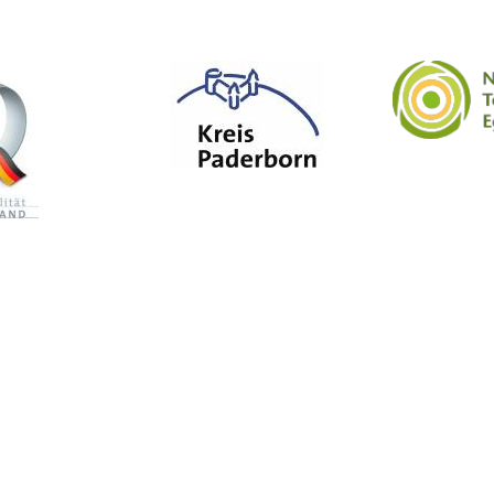
Suche
p
d
rb
rn
r-l
nd
d