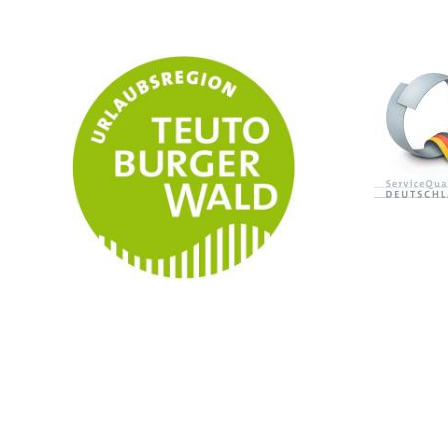
Telefon
E-Mail
05251 3088111
nf