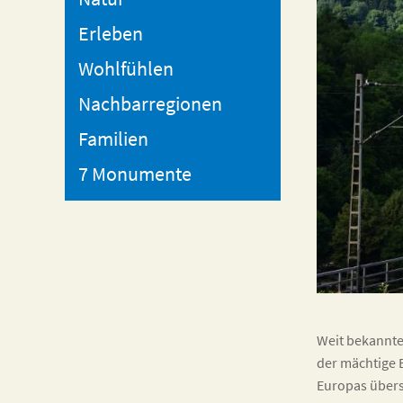
Erleben
Wohlfühlen
Nachbarregionen
Familien
7 Monumente
Weit bekannte
der mächtige 
Europas übers