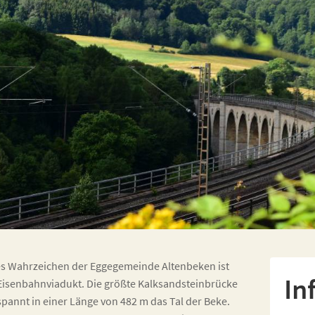
s Wahrzeichen der Eggegemeinde Altenbeken ist
In
Eisenbahnviadukt. Die größte Kalksandsteinbrücke
pannt in einer Länge von 482 m das Tal der Beke.