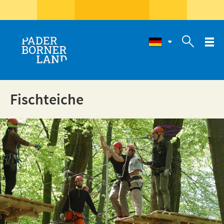

Fischteiche