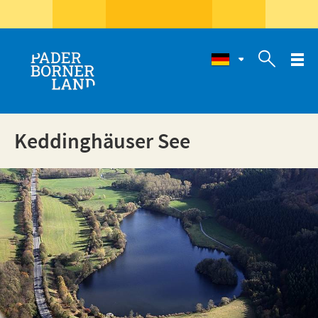

Keddinghäuser See