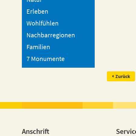
Erleben
Wohlfühlen
Nachbarregionen
Familien
7 Monumente
Zurück
Anschrift
Servic