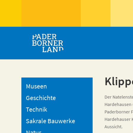
Klipp
Museen
Geschichte
Der Natelenst
Hardehausen 
Technik
Paderborner F
Hardehauser K
Sakrale Bauwerke
Aussicht.
Natur