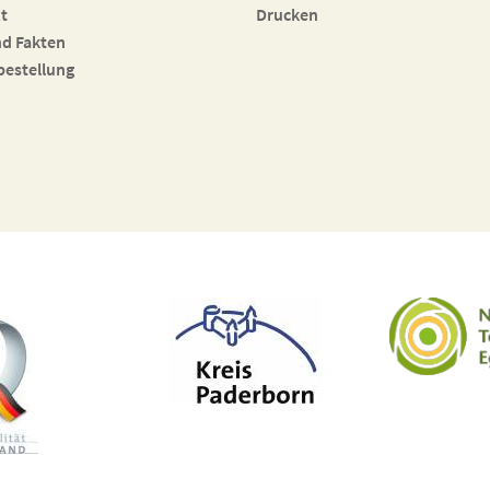
t
Drucken
nd Fakten
bestellung