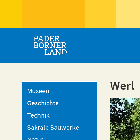
Werl
Museen
Geschichte
Technik
Sakrale Bauwerke
Natur