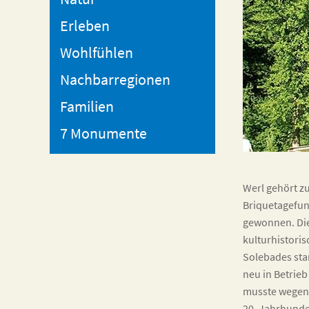
Erleben
Wohlfühlen
Nachbarregionen
Familien
7 Monumente
Werl gehört zu
Briquetagefun
gewonnen. Die 
kulturhistoris
Solebades st
neu in Betrie
musste wegen 
20. Jahrhunde