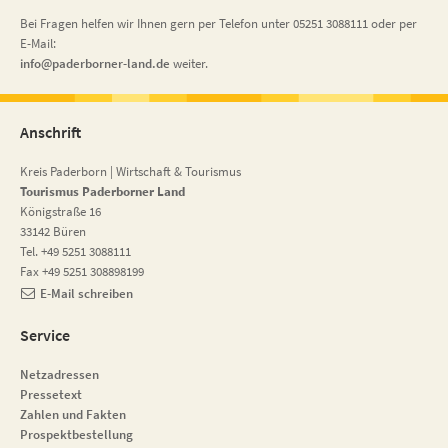
Bei Fragen helfen wir Ihnen gern per Telefon unter 05251 3088111 oder per
E-Mail:
nf
p
d
rb
rn
r-l
nd
d
weiter.
Anschrift
Kreis Paderborn | Wirtschaft & Tourismus
Tourismus Paderborner Land
Königstraße 16
33142 Büren
Tel. +49 5251 3088111
Fax +49 5251 308898199
E-Mail schreiben
Service
Netzadressen
Pressetext
Zahlen und Fakten
Prospektbestellung