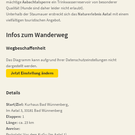
mächtige
Aabachtalsperre
ein Trinkwasserreservoir von besonderer
Qualität (Hunde sind daher leider nicht erlaubt).
Unterhalb der Staumauer erstreckt sich das
Naturerlebnis Aatal
mit einem
vielfältigen touristischen Angebot.
Infos zum Wanderweg
Wegbeschaffenheit
Das Diagramm kann aufgrund Ihrer Datenschutzeinstellungen nicht
dargestellt werden.
Jetzt Einstellung ändern
Details
Start/Ziel:
Kurhaus Bad Wünnenberg,
Im Aatal 3, 33181 Bad Wünnenberg
Etappen:
1
Länge:
ca. 23 km
Anreise:
Parkplatz: Vor dem KuGu (Im Aatal 1)