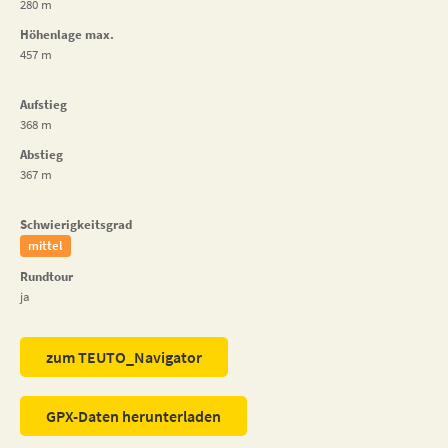
280 m
Höhenlage max.
457 m
Aufstieg
368 m
Abstieg
367 m
Schwierigkeitsgrad
mittel
Rundtour
ja
zum TEUTO_Navigator
GPX-Daten herunterladen