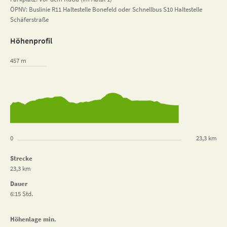
ÖPNV: Buslinie R11 Haltestelle Bonefeld oder Schnellbus S10 Haltestelle
Schäferstraße
Höhenprofil
457 m
0
23,3 km
Strecke
23,3 km
Dauer
6:15 Std.
Höhenlage min.