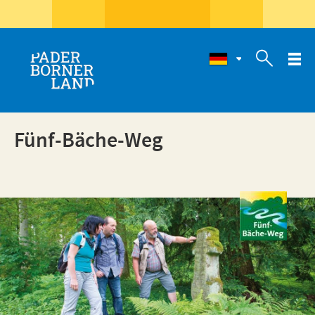

Fünf-Bäche-Weg