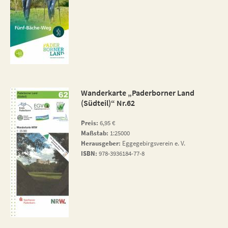
Wanderkarte „Paderborner Land
(Südteil)“ Nr.62
Preis:
6,95 €
Maßstab:
1:25000
Herausgeber:
Eggegebirgsverein e. V.
ISBN:
978-3936184-77-8