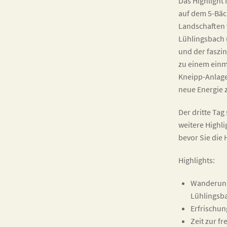
Das Highlight 
auf dem 5-Bäc
Landschaften 
Lühlingsbach 
und der faszi
zu einem einm
Kneipp-Anlage
neue Energie 
Der dritte Tag
weitere Highl
bevor Sie die 
Highlights:
Wanderung
Lühlingsba
Erfrischun
Zeit zur f