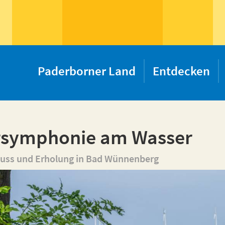
Paderborner Land
Entdecken
rsymphonie am Wasser
ss und Erholung in Bad Wünnenberg