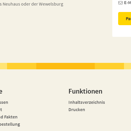
E-M
ss Neuhaus oder der Wewelsburg
Pa
e
Funktionen
ssen
Inhaltsverzeichnis
t
Drucken
nd Fakten
bestellung