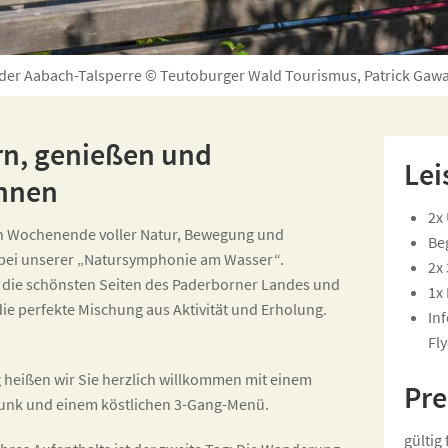
 der Aabach-Talsperre © Teutoburger Wald Tourismus, Patrick Gaw
n, genießen und
Lei
nnen
2x
in Wochenende voller Natur, Bewegung und
Be
bei unserer „Natursymphonie am Wasser“.
2x
 die schönsten Seiten des Paderborner Landes und
1x
ie perfekte Mischung aus Aktivität und Erholung.
In
Fl
 heißen wir Sie herzlich willkommen mit einem
Pre
unk und einem köstlichen 3-Gang-Menü.
gültig