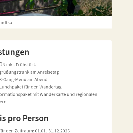
andtka
stungen
 ÜN inkl. Frühstück
grüßungstrunk am Anreisetag
 3-Gang-Menü am Abend
 Lunchpaket für den Wandertag
formationspaket mit Wanderkarte und regionalen
yern
is pro Person
 für den Zeitraum: 01.01.-31.12.2026