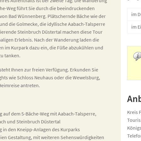
Ihres Aufenthalts ist der zweite Tag: Die Wanderung
he-Weg führt Sie durch die beeindruckenden
im 
von Bad Wünnenberg. Plätschernde Bäche wie der
und die Golmecke, die idyllische Aabach-Talsperre
im E
nierende Steinbruch Düstertal machen diese Tour
aligen Erlebnis. Nach der Wanderung laden die
n im Kurpark dazu ein, die Füße abzukühlen und
zu tanken.
 steht Ihnen zur freien Verfügung. Erkunden Sie
ights wie Schloss Neuhaus oder die Wewelsburg,
Heimreise antreten.
Anb
Kreis 
 auf dem 5-Bäche-Weg mit Aabach-Talsperre,
Touri
ch und Steinbruch Düstertal
Königs
g in den Kneipp-Anlagen des Kurparks
Telefo
reien Gestaltung, mit weiteren Sehenswürdigkeiten