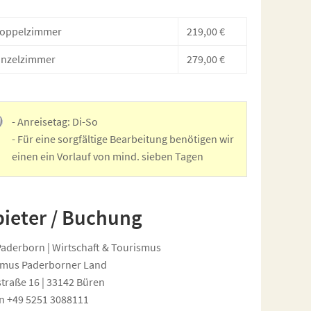
Doppelzimmer
219,00 €
inzelzimmer
279,00 €
- Anreisetag: Di-So
- Für eine sorgfältige Bearbeitung benötigen wir
einen ein Vorlauf von mind. sieben Tagen
ieter / Buchung
Paderborn | Wirtschaft & Tourismus
smus Paderborner Land
traße 16 | 33142 Büren
n +49 5251 3088111