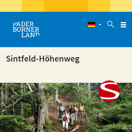

Sintfeld-Höhenweg