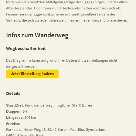
Nadelwäldern besetzten Mittelgebirgszüge des Eggegebirges und des Alme-
Afte-Berglandes. Hochmoore und Heidelandschaften wechseln sich ab,
Felsenmeere der Egge konkurrieren mit sanft gewellten Feldern des
Sintfelds, die sich zu jeder Jahreszeit in einem neuen Gewand präsentieren.
Infos zum Wanderweg
Wegbeschaffenheit
Das Diagramm kann aufgrund Ihrer Datenschutzeinstellungen nicht
dargestellt werden.
Jetzt Einstellung ändern
Details
Start/Ziel:
Rundwanderweg, möglicher Start: Büren
Etappen:
6-7
Länge:
ca. 144 km
Anreise:
Parkplatz: Neuer Weg 15, 33142 Büren (Mauritius Gymnasium)
ÖPNV: Büren, Alte Post