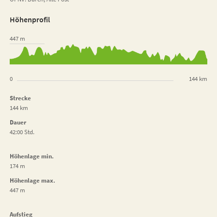
Höhenprofil
447 m
0
144 km
Strecke
144 km
Dauer
42:00 Std.
Höhenlage min.
174 m
Höhenlage max.
447 m
Aufstieg