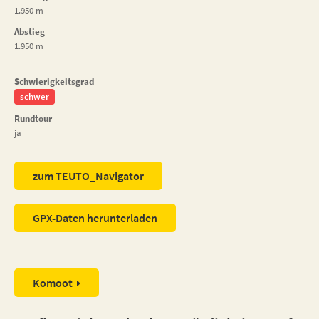
1.950 m
Abstieg
1.950 m
Schwierigkeitsgrad
schwer
Rundtour
ja
zum TEUTO_Navigator
GPX-Daten herunterladen
Komoot