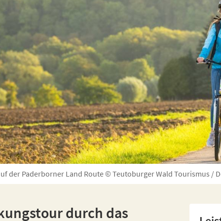
uf der Paderborner Land Route © Teutoburger Wald Tourismus / D
kungstour durch das
Lei