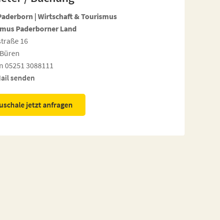
Paderborn | Wirtschaft & Tourismus
smus Paderborner Land
traße 16
 Büren
n 05251 3088111
ail senden
uschale jetzt anfragen