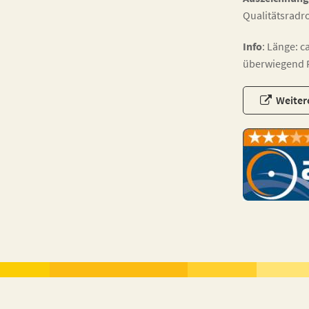
Qualitätsradr
Info
: Länge: c
überwiegend R
Weiter