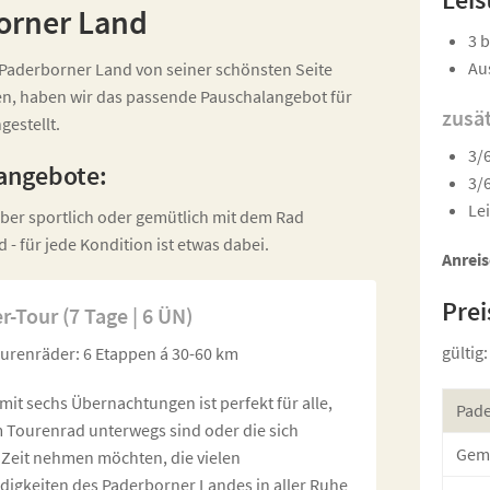
orner Land
3 
Au
 Paderborner Land von seiner schönsten Seite
n, haben wir das passende Pauschalangebot für
zusä
estellt.
3/
angebote:
3/
Le
ieber sportlich oder gemütlich mit dem Rad
 - für jede Kondition ist etwas dabei.
Anreis
Prei
-Tour (7 Tage | 6 ÜN)
gültig
ourenräder: 6 Etappen á 30-60 km
mit sechs Übernachtungen ist perfekt für alle,
Pade
m Tourenrad unterwegs sind oder die sich
Gemü
 Zeit nehmen möchten, die vielen
igkeiten des Paderborner Landes in aller Ruhe