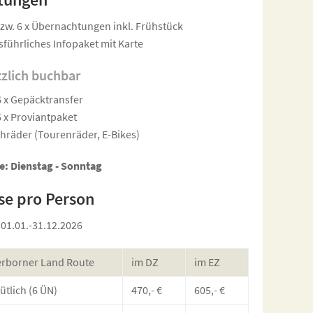
bzw. 6 x Übernachtungen inkl. Frühstück
sführliches Infopaket mit Karte
tzlich buchbar
6 x Gepäcktransfer
6 x Proviantpaket
ihräder (Tourenräder, E-Bikes)
e: Dienstag - Sonntag
se pro Person
: 01.01.-31.12.2026
rborner Land Route
im DZ
im EZ
tlich (6 ÜN)
470,- €
605,- €