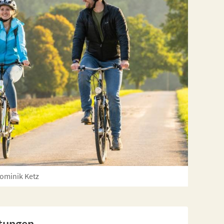
ominik Ketz
stungen