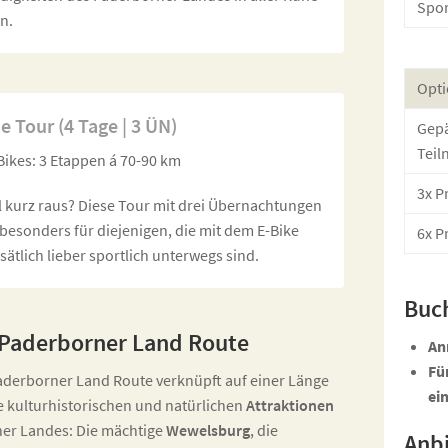
Spor
n.
Opti
e Tour (4 Tage | 3 ÜN)
Gepä
Teil
-Bikes: 3 Etappen á 70-90 km
3x P
l kurz raus? Diese Tour mit drei Übernachtungen
 besonders für diejenigen, die mit dem E-Bike
6x P
ätlich lieber sportlich unterwegs sind.
Buc
 Paderborner Land Route
An
Fü
Paderborner Land Route verknüpft auf einer Länge
ei
e kulturhistorischen und natürlichen
Attraktionen
er Landes: Die mächtige
Wewelsburg
, die
Anbi