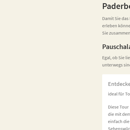
Paderb
Damit Sie das
erleben könne
Sie zusammeng
Pauschal
Egal, ob Sie l
unterwegs sind
Entdecker
ideal für T
Diese Tour 
die mit de
einfach die
Sehenswürd