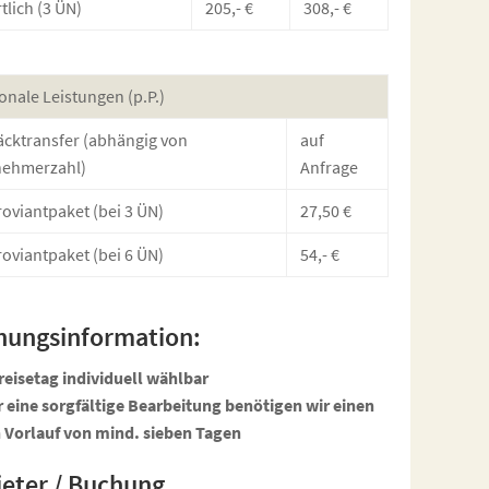
tlich (3 ÜN)
205,- €
308,- €
onale Leistungen (p.P.)
cktransfer (abhängig von
auf
nehmerzahl)
Anfrage
roviantpaket (bei 3 ÜN)
27,50 €
roviantpaket (bei 6 ÜN)
54,- €
hungsinformation:
reisetag individuell wählbar
r eine sorgfältige Bearbeitung benötigen wir einen
n Vorlauf von mind. sieben Tagen
eter / Buchung