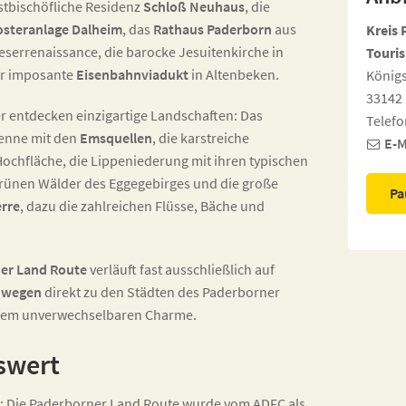
stbischöfliche Residenz
Schloß Neuhaus
, die
osteranlage Dalheim
, das
Rathaus Paderborn
aus
Kreis 
eserrenaissance, die barocke Jesuitenkirche in
Touri
er imposante
Eisenbahnviadukt
in Altenbeken.
Königs
33142
r entdecken einzigartige Landschaften: Das
Telefo
enne mit den
Emsquellen
, die karstreiche
E-M
ochfläche, die Lippeniederung mit ihren typischen
grünen Wälder des Eggegebirges und die große
Pa
rre
, dazu die zahlreichen Flüsse, Bäche und
er Land Route
verläuft fast ausschließlich auf
dwegen
direkt zu den Städten des Paderborner
hrem unverwechselbaren Charme.
swert
: Die Paderborner Land Route wurde vom ADFC als