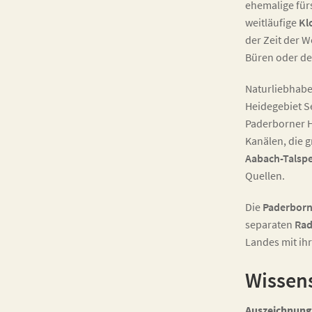
ehemalige für
weitläufige
Kl
der Zeit der W
Büren oder d
Naturliebhabe
Heidegebiet S
Paderborner H
Kanälen, die 
Aabach-Talspe
Quellen.
Die
Paderborn
separaten
Ra
Landes mit i
Wissen
Auszeichnung